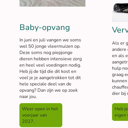
Baby-opvang
Ver
In juni en juli vangen we soms
Als er 
wel 50 jonge vleermuizen op.
andere 
Deze soms nog piepjonge
en als 
dieren hebben intensieve zorg
aangetr
en heel veel voedingen nodig.
hulp no
Heb jij de tijd die dit kost en
graag e
voel je je aangetrokken tot dit
kunnen 
hele speciale deel van de
chauffeu
opvang? Dan zijn we op zoek
dier bij
naar jou.
Weer open in het
Heb je
voorjaar van
eigen 
2027.