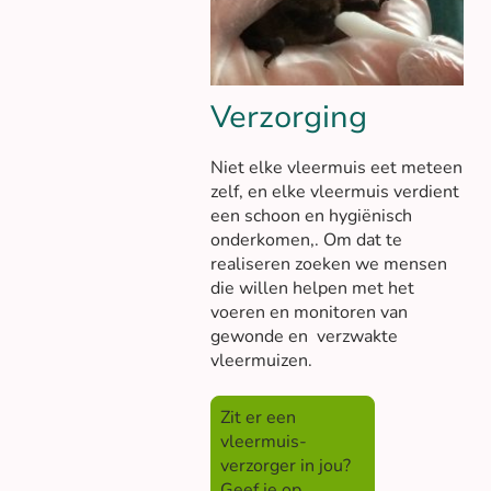
Verzorging
Niet elke vleermuis eet meteen
zelf, en elke vleermuis verdient
een schoon en hygiënisch
onderkomen,. Om dat te
realiseren zoeken we mensen
die willen helpen met het
voeren en monitoren van
gewonde en verzwakte
vleermuizen.
Zit er een
vleermuis-
verzorger in jou?
Geef je op.