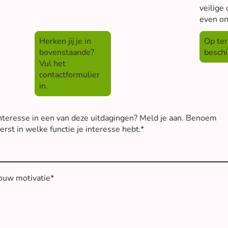
veilige
even on
Herken jij je in
Op ter
bovenstaande?
beschi
Vul het
contactformulier
in.
nteresse in een van deze uitdagingen? Meld je aan. Benoem
erst in welke functie je interesse hebt.
*
ouw motivatie
*