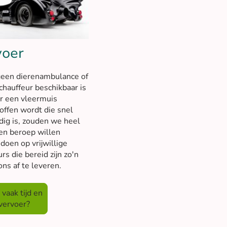
voer
geen dierenambulance of
chauffeur beschikbaar is
er een vleermuis
offen wordt die snel
dig is, zouden we heel
en beroep willen
doen op vrijwillige
rs die bereid zijn zo'n
 ons af te leveren.
 vaak tijd en
vervoer?