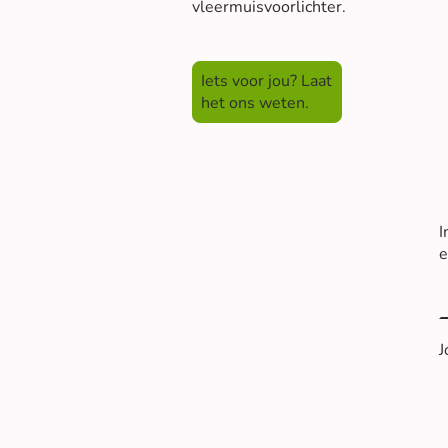
vleermuisvoorlichter.
Iets voor jou? Laat
het ons weten.
I
e
J