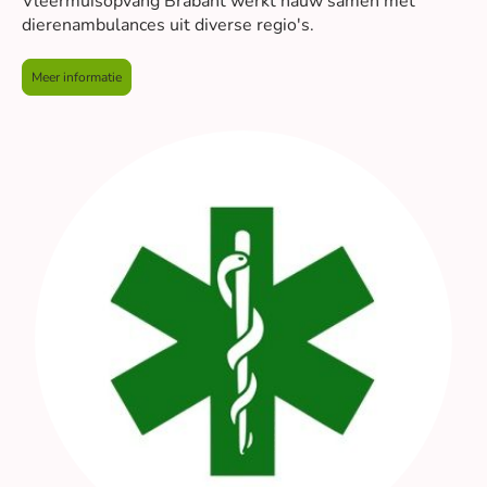
Vleermuisopvang Brabant werkt nauw samen met
dierenambulances uit diverse regio's.
Meer informatie