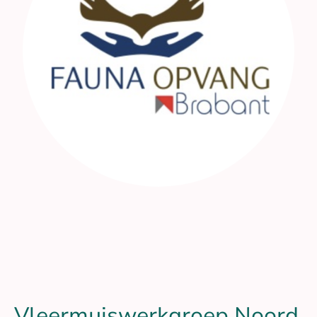
Vleermuiswerkgroep Noord