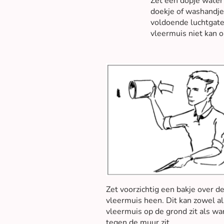
Zet een dopje water 
doekje of washandje 
voldoende luchtgaten
vleermuis niet kan 
Zet voorzichtig een bakje over d
vleermuis heen. Dit kan zowel al
vleermuis op de grond zit als wa
tegen de muur zit.