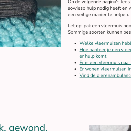
Op de volgende pagina's lees
sowieso hulp nodig heeft en w
een veilige manier te helpen.
Let op: pak een vleermuis noo
Sommige soorten kunnen besme
Welke vleermuizen hebb
Hoe hanteer je een vleer
er hulp komt
Er is een vleermuis naa
Er wonen vleermuizen i
Vind de dierenambulance 
k, gewond,