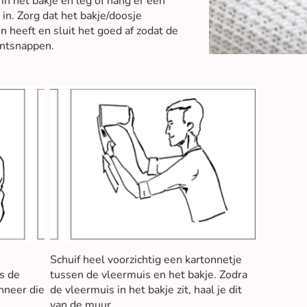
in het bakje en leg of hang er een
in. Zorg dat het bakje/doosje
 heeft en sluit het goed af zodat de
ontsnappen.
e
Schuif heel voorzichtig een kartonnetje
s de
tussen de vleermuis en het bakje. Zodra
nneer die
de vleermuis in het bakje zit, haal je dit
van de muur.