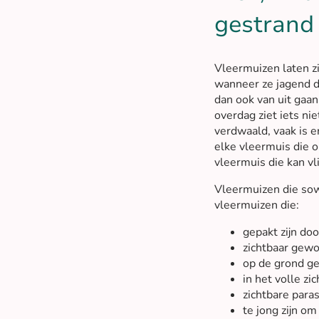
gestrand
Vleermuizen laten zi
wanneer ze jagend d
dan ook van uit gaan
overdag ziet iets nie
verdwaald, vaak is e
elke vleermuis die o
vleermuis die kan vl
Vleermuizen die sow
vleermuizen die:
gepakt zijn doo
zichtbaar gewo
op de grond g
in het volle zi
zichtbare para
te jong zijn om