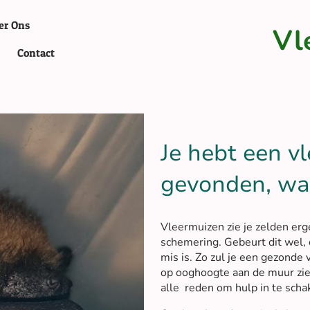
er Ons
Vl
Contact
Je hebt een v
gevonden, wa
Vleermuizen zie je zelden erg
schemering. Gebeurt dit wel, d
mis is. Zo zul je een gezonde 
op ooghoogte aan de muur zien z
alle reden om hulp in te scha